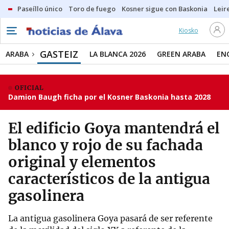
Paseíllo único
Toro de fuego
Kosner sigue con Baskonia
Leir
Kiosko
GASTEIZ
ARABA
LA BLANCA 2026
GREEN ARABA
EN
OFICIAL
Damion Baugh ficha por el Kosner Baskonia hasta 2028
El edificio Goya mantendrá el
blanco y rojo de su fachada
original y elementos
característicos de la antigua
gasolinera
La antigua gasolinera Goya pasará de ser referente