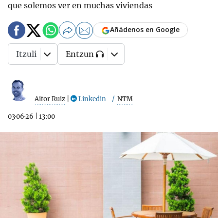
que solemos ver en muchas viviendas
Añádenos en Google
Itzuli
Entzun
Aitor Ruiz
|
Linkedin
NTM
03·06·26
|
13:00