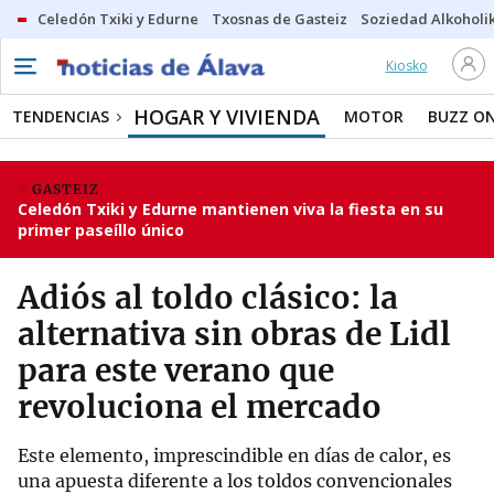
Celedón Txiki y Edurne
Txosnas de Gasteiz
Soziedad Alkoholi
Kiosko
HOGAR Y VIVIENDA
TENDENCIAS
MOTOR
BUZZ O
GASTEIZ
Celedón Txiki y Edurne mantienen viva la fiesta en su
primer paseíllo único
Adiós al toldo clásico: la
alternativa sin obras de Lidl
para este verano que
revoluciona el mercado
Este elemento, imprescindible en días de calor, es
una apuesta diferente a los toldos convencionales