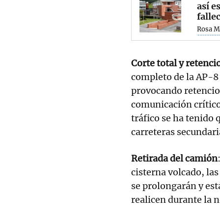
así e
falle
Rosa M
Corte total y retenci
completo de la AP-8
provocando retencio
comunicación crítico
tráfico se ha tenido
carreteras secundari
Retirada del camión
cisterna volcado, las
se prolongarán y est
realicen durante la 