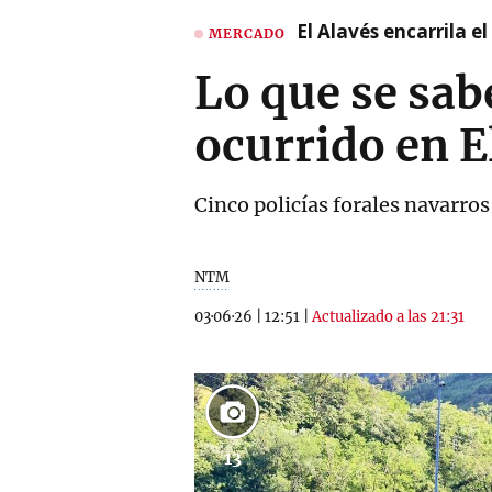
El Alavés encarrila e
MERCADO
Lo que se sab
ocurrido en E
Cinco policías forales navarros
NTM
03·06·26
|
12:51
|
Actualizado a las 21:31
13