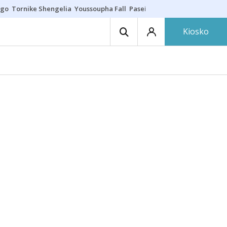
ego
Tornike Shengelia
Youssoupha Fall
Paseíllo único
Kosner sigue c
Kiosko