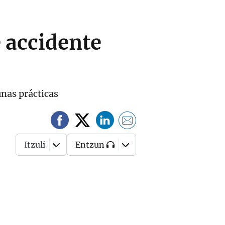
e accidente
unas prácticas
Itzuli
Entzun