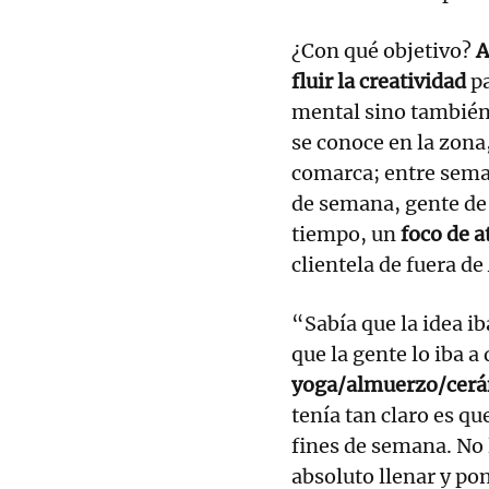
¿Con qué objetivo?
A
fluir la creatividad
pa
mental sino también 
se conoce en la zon
comarca; entre seman
de semana, gente de 
tiempo, un
foco de a
clientela de fuera d
“Sabía que la idea ib
que la gente lo iba a 
yoga/almuerzo/cerám
tenía tan claro es qu
fines de semana. No
absoluto llenar y po