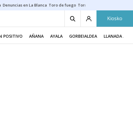
a
Denuncias en La Blanca
Toro de fuego
Tornike Shengelia
Youssouph
Kiosko
N POSITIVO
AÑANA
AYALA
GORBEIALDEA
LLANADA ALA