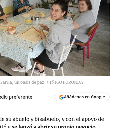
arria, un oasis de paz
IÑIGO FORONDA
dio preferente
Añádenos en Google
de su abuelo y bisabuelo, y con el apoyo de
itó y
se lanzó a abrir su propio negocio
.