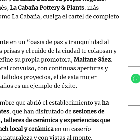
ués,
La Cabaña Pottery & Plants
, más
omo La Cabaña, cuelga el cartel de completo
te en un “oasis de paz y tranquilidad al
 prisas y el ruido de la ciudad te colapsan y
efine su propia promotora,
Maitane Sáez
.
al convulso, con continuas aperturas y
 fallidos proyectos, el de esta mujer
años es un ejemplo de éxito.
embre que abrió el establecimiento ya
ha
ntes
, que han disfrutado de
sesiones de
, talleres de cerámica y experiencias que
ch local y cerámica
en un caserío
a naturaleza y con vistas al monte.