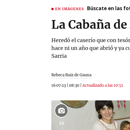
Búscate en las fot
EN IMÁGENES
La Cabaña de 
Heredó el caserío que con tesó
hace ni un año que abrió y ya c
Sarria
Rebeca Ruiz de Gauna
16·07·23
|
08:30
|
Actualizado a las 10:51
12