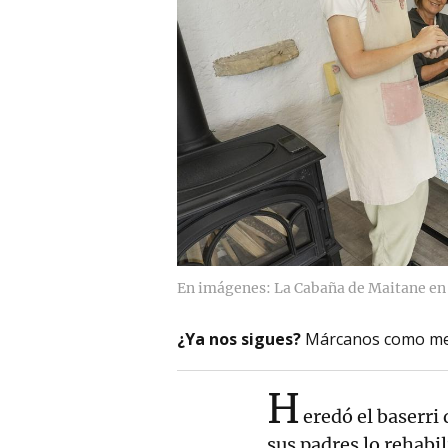
En imágenes: La Cabaña de Maitane en S
¿Ya nos sigues?
Márcanos como me
H
eredó el baserri 
sus padres lo rehabil