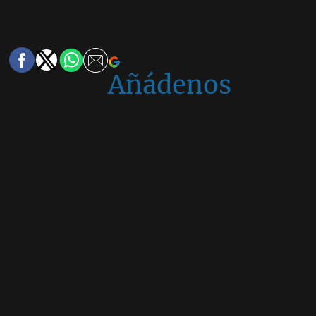
Añádenos
en
Google