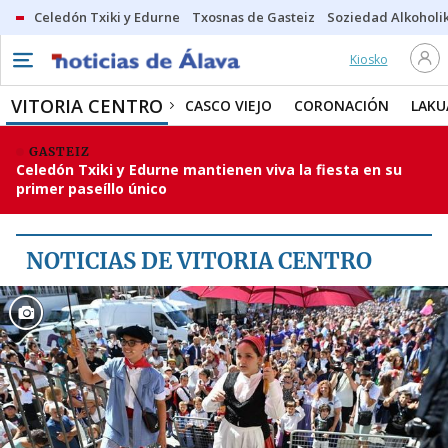
Celedón Txiki y Edurne
Txosnas de Gasteiz
Soziedad Alkoholi
Kiosko
VITORIA CENTRO
CASCO VIEJO
VITORIA CENTRO
CASCO VIEJO
CORONACIÓN
LAKU
CORONACIÓN
GASTEIZ
Celedón Txiki y Edurne mantienen viva la fiesta en su
LAKUA-ARRIAGA
primer paseíllo único
SALBURUA
SAN MARTÍN
NOTICIAS DE VITORIA CENTRO
ZABALGANA