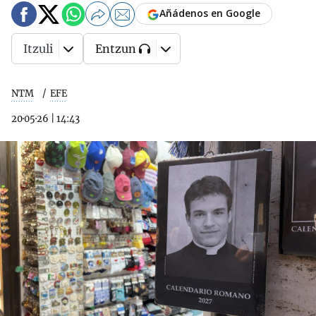
Añádenos en Google
Itzuli
Entzun
NTM
EFE
20·05·26
|
14:43