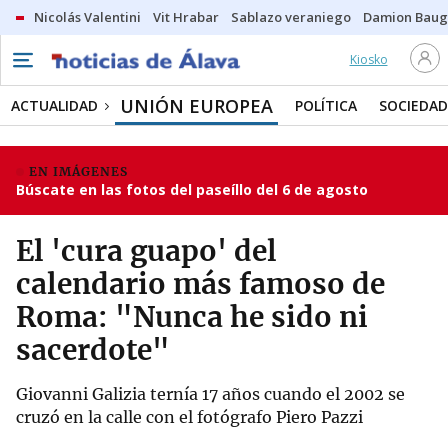
Nicolás Valentini
Vit Hrabar
Sablazo veraniego
Damion Bau
Kiosko
UNIÓN EUROPEA
ACTUALIDAD
POLÍTICA
SOCIEDAD
EN IMÁGENES
Búscate en las fotos del paseíllo del 6 de agosto
El 'cura guapo' del
calendario más famoso de
Roma: "Nunca he sido ni
sacerdote"
Giovanni Galizia ternía 17 años cuando el 2002 se
cruzó en la calle con el fotógrafo Piero Pazzi