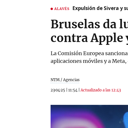
Expulsión de Sivera y 
ALAVÉS
Bruselas da l
contra Apple 
La Comisión Europea sanciona 
aplicaciones móviles y a Meta,
NTM / Agencias
23·04·25
|
11:54
|
Actualizado a las 12:43