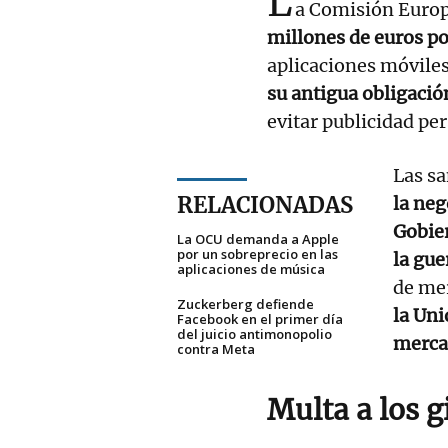
L
a Comisión Europ
millones de euros po
aplicaciones móviles
su antigua obligació
evitar publicidad pe
Las s
RELACIONADAS
la neg
Gobier
La OCU demanda a Apple
por un sobreprecio en las
la gue
aplicaciones de música
de me
Zuckerberg defiende
la Uni
Facebook en el primer día
del juicio antimonopolio
mercad
contra Meta
Multa a los 