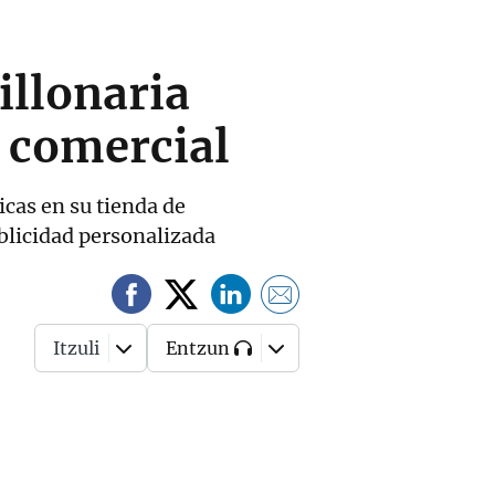
illonaria
a comercial
cas en su tienda de
ublicidad personalizada
Itzuli
Entzun