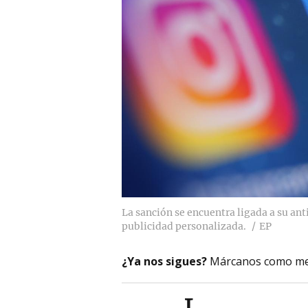
La sanción se encuentra ligada a su ant
publicidad personalizada.
EP
¿Ya nos sigues?
Márcanos como me