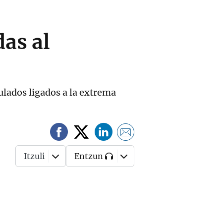
das al
tulados ligados a la extrema
Itzuli
Entzun