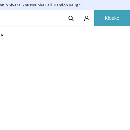
onio Sivera
Youssoupha Fall
Damion Baugh
Toro de fuego
Paseíllo ú
Kiosko
RA