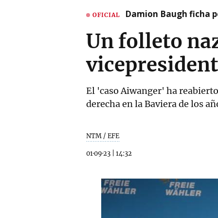
Damion Baugh ficha po
OFICIAL
Un folleto na
vicepresident
El 'caso Aiwanger' ha reabierto
derecha en la Baviera de los a
NTM / EFE
01·09·23
|
14:32