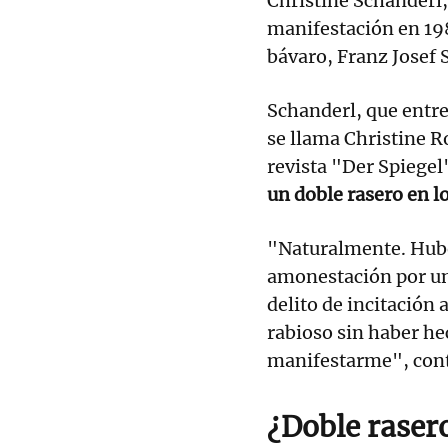
Christine Schanderl,
manifestación en 19
bávaro, Franz Josef S
Schanderl, que entr
se llama Christine Ro
revista "Der Spiegel
un doble rasero en l
"Naturalmente. Hube
amonestación por un 
delito de incitación
rabioso sin haber he
manifestarme", cont
¿Doble raser