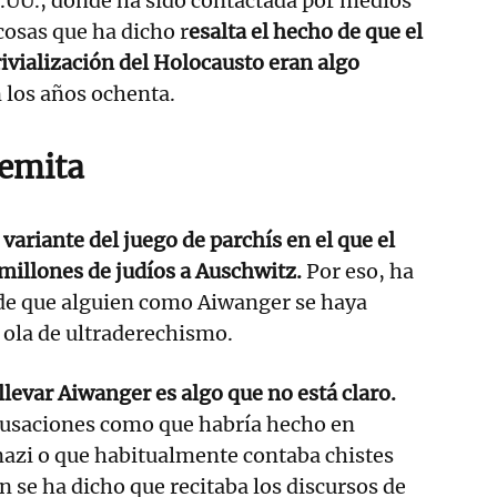
.UU., donde ha sido contactada por medios
cosas que ha dicho r
esalta el hecho de que el
rivialización del Holocausto eran algo
 los años ochenta.
semita
variante del juego de parchís en el que el
 millones de judíos a Auschwitz.
Por eso, ha
nde que alguien como Aiwanger se haya
a ola de ultraderechismo.
llevar Aiwanger es algo que no está claro.
cusaciones como que habría hecho en
nazi o que habitualmente contaba chistes
 se ha dicho que recitaba los discursos de