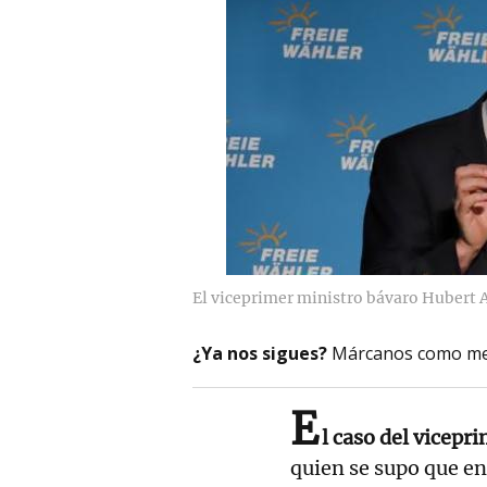
El viceprimer ministro bávaro Hubert 
¿Ya nos sigues?
Márcanos como me
E
l caso del vicep
quien se supo que en