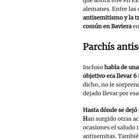
que ahora vive en EE
alemanes. Entre las 
antisemitismo y la t
común en Baviera
en
Parchís anti
Incluso
habla de una 
objetivo era llevar 6
dicho, no le sorpre
dejado llevar por es
Hasta dónde se dejó 
H
an surgido otras a
ocasiones el saludo 
antisemitas. También