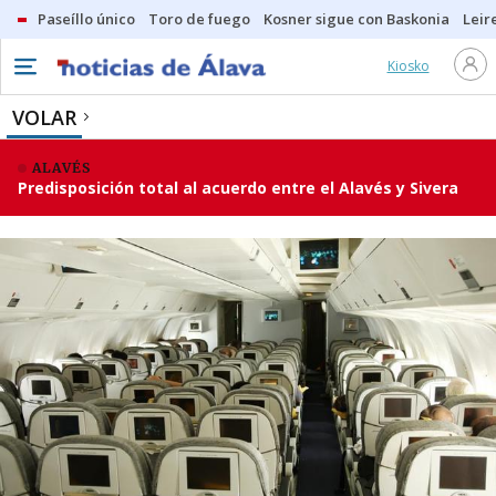
Paseíllo único
Toro de fuego
Kosner sigue con Baskonia
Leir
Kiosko
VOLAR
ALAVÉS
Predisposición total al acuerdo entre el Alavés y Sivera