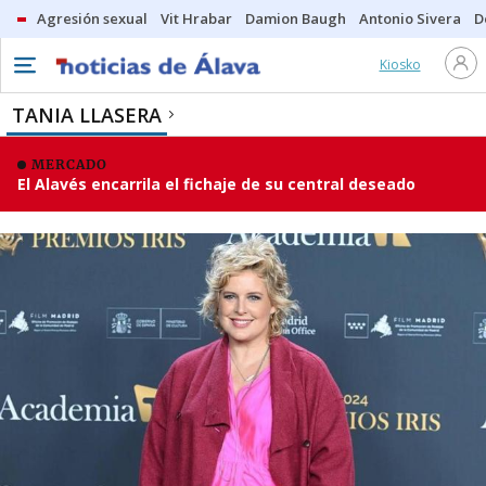
Agresión sexual
Vit Hrabar
Damion Baugh
Antonio Sivera
D
Kiosko
TANIA LLASERA
MERCADO
El Alavés encarrila el fichaje de su central deseado