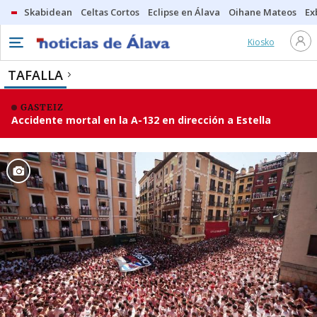
Skabidean
Celtas Cortos
Eclipse en Álava
Oihane Mateos
Ex
Kiosko
TAFALLA
GASTEIZ
Accidente mortal en la A-132 en dirección a Estella