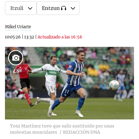
Itzuli
Entzun
Mikel Uriarte
10·05·26
|
13:32
|
Actualizado a las 16:58
48
Toni Martínez tuvo que salir sustituido por unas
molestias musculares
REDACCIÓN DNA