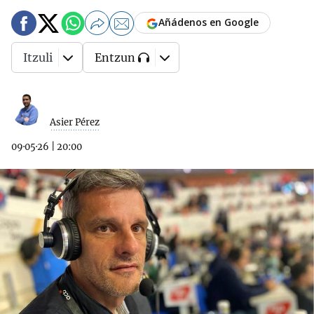
Añádenos en Google
Itzuli
Entzun
Asier Pérez
09·05·26
|
20:00