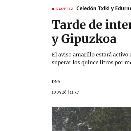
Celedón Txiki y Edurne
GASTEIZ
Tarde de inte
y Gipuzkoa
El aviso amarillo estará activo 
superar los quince litros por 
DNA
10·05·26
|
11:37