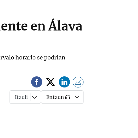
mente en Álava
tervalo horario se podrían
Itzuli
Entzun