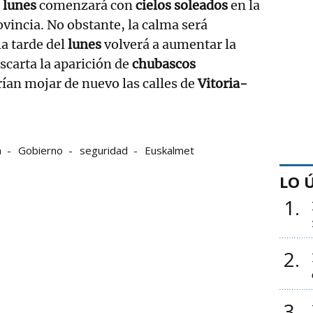
l
lunes
comenzará con
cielos soleados
en la
ovincia. No obstante, la calma será
la tarde del
lunes
volverá a aumentar la
scarta la aparición de
chubascos
ían mojar de nuevo las calles de
Vitoria-
a
Gobierno
seguridad
Euskalmet
LO 
1
2
3