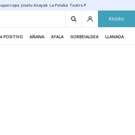
Supercopa
Joselu Anayak
La Polaka
Teatro Principal
Asier Villalibre
N
Kiosko
N POSITIVO
AÑANA
AYALA
GORBEIALDEA
LLANADA ALA