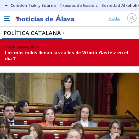
Celedón Txiki y Edurne
Txosnas de Gasteiz
Soziedad Alkoholi
Kiosko
POLÍTICA CATALANA
EN IMÁGENES
Los más txikis llenan las calles de Vitoria-Gasteiz en el
día 7