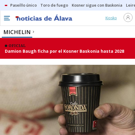
Paseíllo único
Toro de fuego
Kosner sigue con Baskonia
Leir
Kiosko
MICHELIN
OFICIAL
Damion Baugh ficha por el Kosner Baskonia hasta 2028