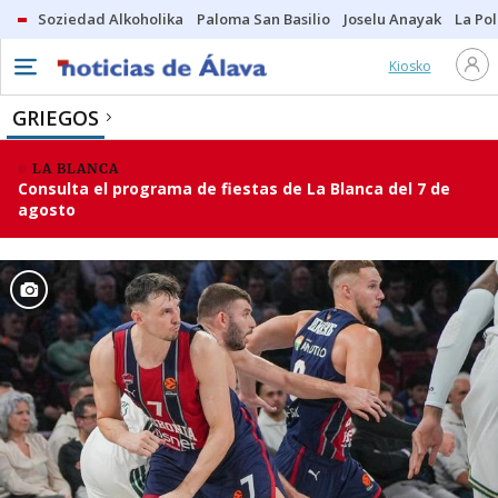
Soziedad Alkoholika
Paloma San Basilio
Joselu Anayak
La Po
Kiosko
GRIEGOS
LA BLANCA
Consulta el programa de fiestas de La Blanca del 7 de
agosto