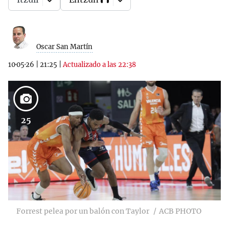
Oscar San Martín
10·05·26
|
21:25
|
Actualizado a las 22:38
25
Forrest pelea por un balón con Taylor
ACB PHOTO