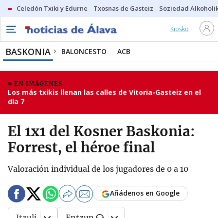
Celedón Txiki y Edurne
Txosnas de Gasteiz
Soziedad Alkoholi
Kiosko
BASKONIA
BALONCESTO
ACB
EN IMÁGENES
Los más txikis llenan las calles de Vitoria-Gasteiz en el
día 7
El 1x1 del Kosner Baskonia:
Forrest, el héroe final
Valoración individual de los jugadores de 0 a 10
Añádenos en Google
Itzuli
Entzun