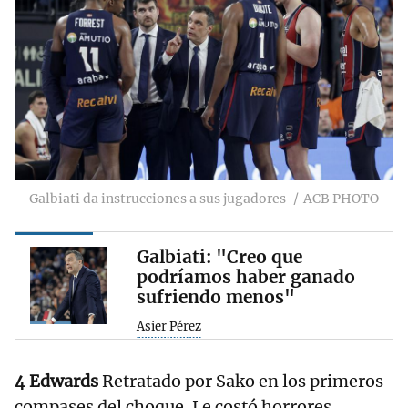
Galbiati da instrucciones a sus jugadores
ACB PHOTO
Galbiati: "Creo que
podríamos haber ganado
sufriendo menos"
Asier Pérez
4 Edwards
Retratado por Sako en los primeros
compases del choque. Le costó horrores