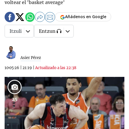
voltear el 'basket average'
Añádenos en Google
Itzuli
Entzun
Asier Pérez
10·05·26
|
21:19
|
Actualizado a las 22:38
25