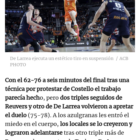
De Larrea ejecuta un estético tiro en suspensión
ACB
PHOTO
Con el 62-76 a seis minutos del final tras una
técnica por protestar de Costello el trabajo
parecía hech
o, pero
dos triples seguidos de
Reuvers y otro de De Larrea volvieron a apretar
el duelo
(75-78). A los azulgranas les entró el
miedo en el cuerpo,
los locales se lo creyeron y
lograron adelantarse
tras otro triple más de