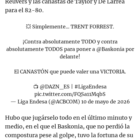
Reuvers y las canastas de Taylor y De Larrea
para el 82-80.
💥 Simplemente... TRENT FORREST.
¡Contra absolutamente TODO y contra
absolutamente TODOS para poner a
@Baskonia
por
delante!
El CANASTÓN que puede valer una VICTORIA.
📺
@DAZN_ES
|
#LigaEndesa
pic.twitter.com/FQSa11MqbS
— Liga Endesa (@ACBCOM)
10 de mayo de 2026
Hubo que jugárselo todo en el último minuto y
medio, en el que el Baskonia, que no perdió la
compostura pese al golpe, tuvo la fortuna de su