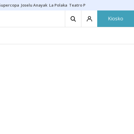
Supercopa
Joselu Anayak
La Polaka
Teatro Principal
Asier Villalibre
N
Kiosko