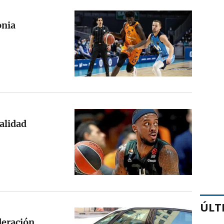
onia
alidad
ÚLT
deración