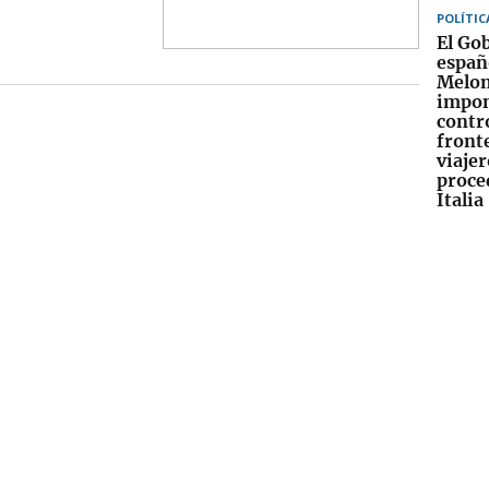
POLÍTIC
El Go
españ
Melon
impo
contr
fronte
viajer
proce
Italia