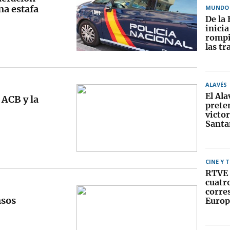
na estafa
MUNDO
De la 
inici
rompi
las tr
ALAVÉS
El Ala
 ACB y la
prete
victor
Santa
CINE Y 
RTVE 
cuatr
corre
nsos
Europ