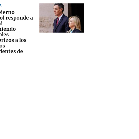
A
bierno
ol responde a
i
niendo
oles
rizos a los
os
dentes de