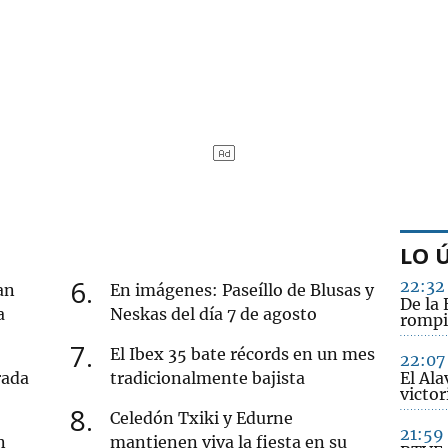
LO 
6
22:32
an
En imágenes: Paseíllo de Blusas y
De la 
a
Neskas del día 7 de agosto
rompi
7
El Ibex 35 bate récords en un mes
22:07
rada
tradicionalmente bajista
El Ala
victo
8
Celedón Txiki y Edurne
21:59
n
mantienen viva la fiesta en su