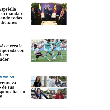
Espriella
a su mandato
endo todas
adiciones
vés cierra la
mporada con
ia en
nder
TELEVISIÓN
renueva
o de sus
sponsalías en
a