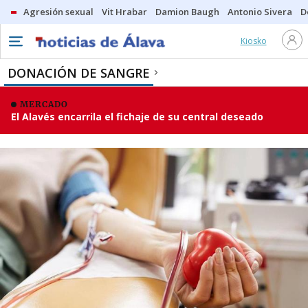
Agresión sexual
Vit Hrabar
Damion Baugh
Antonio Sivera
D
Kiosko
DONACIÓN DE SANGRE
MERCADO
El Alavés encarrila el fichaje de su central deseado