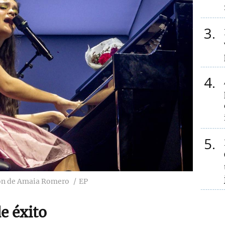
3
4
5
ión de Amaia Romero
EP
e éxito