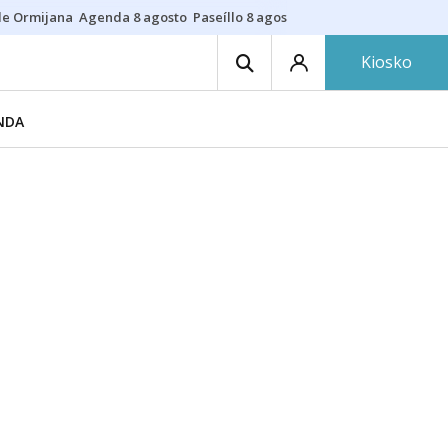
de Ormijana
Agenda 8 agosto
Paseíllo 8 agosto
Txulalai
Barracas
Pre
Kiosko
NDA