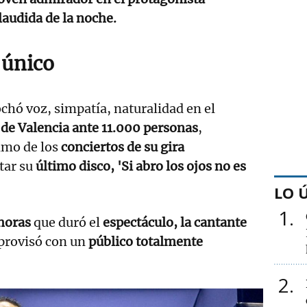
audida de la noche.
 único
chó voz, simpatía, naturalidad en el
de Valencia ante 11.000 personas
,
imo de los
conciertos de su gira
tar su
último disco, 'Si abro los ojos no es
LO 
1
horas
que duró el
espectáculo, la cantante
provisó con un
público totalmente
2