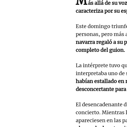
M
ás allá de su vo
caracteriza por su e
Este domingo triunfó
personas, pero más a
navarra regaló a su 
completo del guion.
La intérprete tuvo q
interpretaba uno de
habían estallado en r
desconcertante para 
El desencadenante de 
concierto. Mientras 
apareciesen en las p