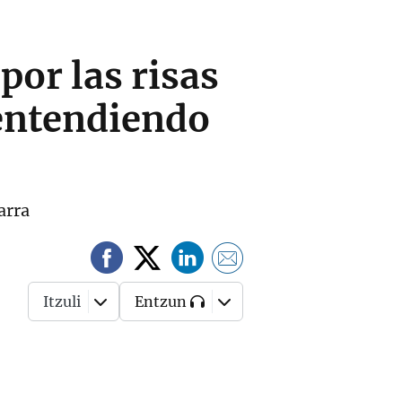
or las risas
 entendiendo
arra
Itzuli
Entzun