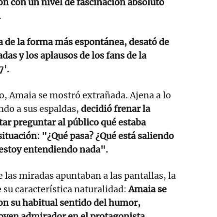
ón con un nivel de fascinación absoluto
.
a de la forma más espontánea, desató de
das y los aplausos de los fans de la
7'.
lo, Amaia se mostró extrañada. Ajena a lo
ndo a sus espaldas,
decidió frenar la
tar preguntar al público qué estaba
ituación: "¿Qué pasa? ¿Qué está saliendo
 estoy entendiendo nada".
las miradas apuntaban a las pantallas, la
e su característica naturalidad:
Amaia se
on su habitual sentido del humor,
joven admirador en el protagonista