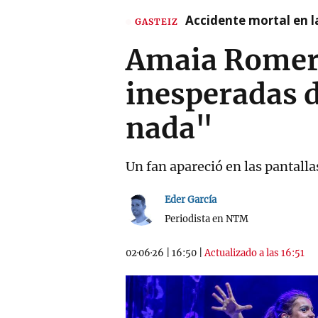
Accidente mortal en la
GASTEIZ
Amaia Romero 
inesperadas d
nada"
Un fan apareció en las pantall
Eder García
Periodista en NTM
02·06·26
|
16:50
|
Actualizado a las 16:51