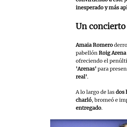
inesperado y más apl
Un concierto
Amaia Romero
derro
pabellón
Roig Arena 
ofreciendo el penúlt
'Arenas'
para presen
real'
.
A lo largo de las
dos 
charló
, bromeó e im
entregado
.