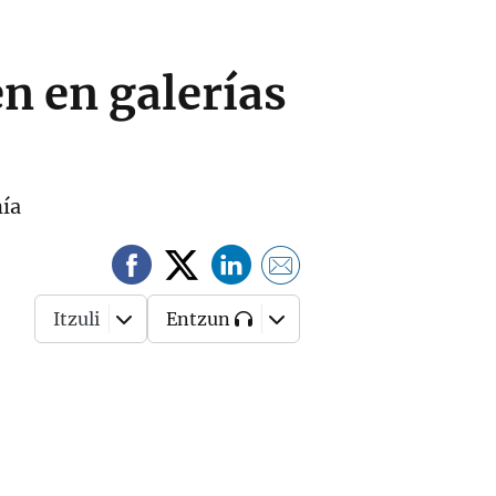
en en galerías
nía
Itzuli
Entzun