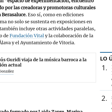
í un "espacio de experimentación, encuentro
o por las creadoras y promotoras culturales
a Berasaluce.
Eso sí, como en ediciones
ama no solo se sustenta en exposiciones en
también incluye otras actividades paralelas,
yo de
Fundación Vital
y la colaboración de la
Álava y el Ayuntamiento de Vitoria.
LO 
sús Guridi viaja de la música barroca a la
ión actual
1
 González
2
jurado formado por Laida Zapre, Marina