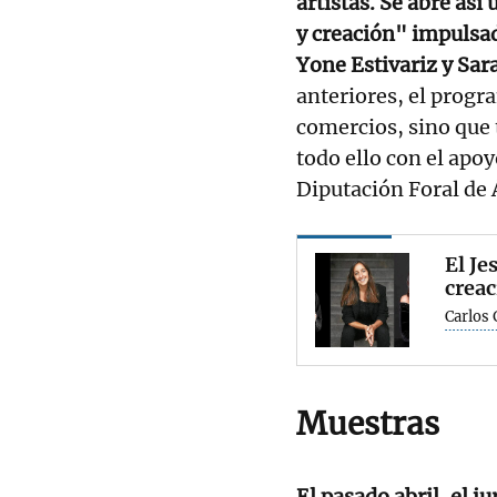
artistas. Se abre as
y creación" impulsad
Yone Estivariz y Sar
anteriores, el progr
comercios, sino que 
todo ello con el apo
Diputación Foral de 
El Je
creac
Carlos
Muestras
El pasado abril, el 