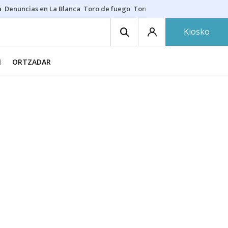
a
Denuncias en La Blanca
Toro de fuego
Tornike Shengelia
Youssouph
Kiosko
N
ORTZADAR