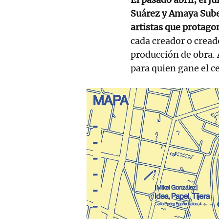
Suárez y Amaya Suber
artistas que protago
cada creador o cread
producción de obra.
para quien gane el c