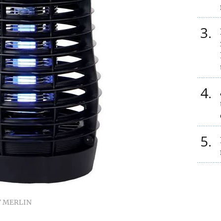
3
4
5
Y MERLIN