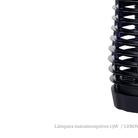
Lámpara matamosquitos 13W
LERO