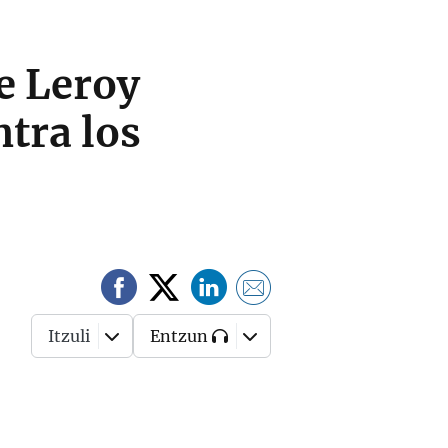
de Leroy
ntra los
Itzuli
Entzun