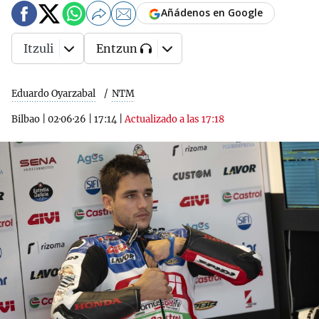
Añádenos en Google
Itzuli
Entzun
Eduardo Oyarzabal
NTM
Bilbao
|
02·06·26
|
17:14
|
Actualizado a las 17:18