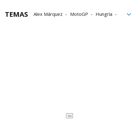
TEMAS
Alex Márquez
MotoGP
Hungría
valenciano
fin de semana