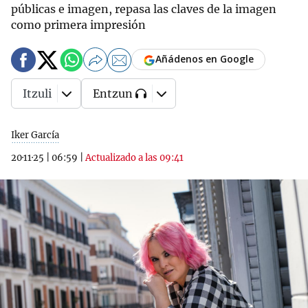
públicas e imagen, repasa las claves de la imagen
como primera impresión
Añádenos en Google
Itzuli
Entzun
Iker García
20·11·25
|
06:59
|
Actualizado a las 09:41