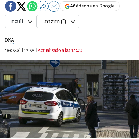
Añádenos en Google
Itzuli
Entzun
DNA
18·05·26
|
13:55
|
Actualizado a las 14:42