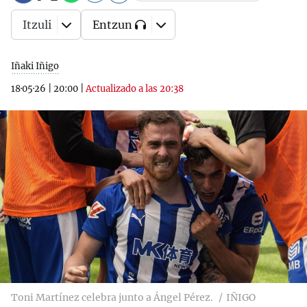
Itzuli
Entzun
Iñaki Iñigo
18·05·26
|
20:00
|
Actualizado a las 20:38
Toni Martínez celebra junto a Ángel Pérez.
IÑIGO