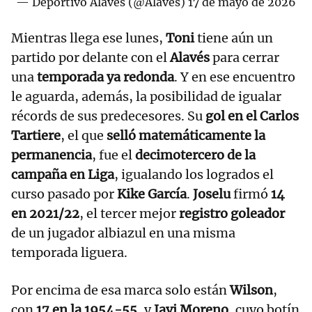
— Deportivo Alavés (@Alaves)
17 de mayo de 2026
Mientras llega ese lunes,
Toni
tiene aún un
partido por delante con el
Alavés
para cerrar
una
temporada ya redonda
. Y en ese encuentro
le aguarda, además, la posibilidad de igualar
récords de sus predecesores. Su
gol en el Carlos
Tartiere
, el que
selló matemáticamente la
permanencia
, fue el
decimotercero de la
campaña en Liga
, igualando los logrados el
curso pasado por
Kike García
.
Joselu
firmó
14
en 2021/22
, el tercer mejor
registro goleador
de un jugador albiazul en una misma
temporada liguera.
Por encima de esa marca solo están
Wilson
,
con
17 en la 1954-55
, y
Javi Moreno
, cuyo botín