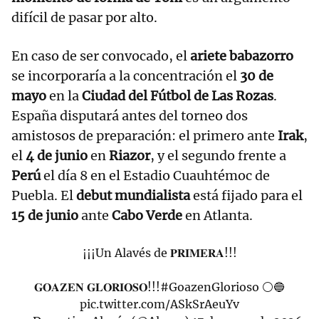
difícil de pasar por alto.
En caso de ser convocado, el
ariete babazorro
se incorporaría a la concentración el
30 de
mayo
en la
Ciudad del Fútbol de Las Rozas
.
España disputará antes del torneo dos
amistosos de preparación: el primero ante
Irak
,
el
4 de junio
en
Riazor
, y el segundo frente a
Perú
el día 8 en el Estadio Cuauhtémoc de
Puebla. El
debut mundialista
está fijado para el
15 de junio
ante
Cabo Verde
en Atlanta.
¡¡¡Un Alavés de 𝐏𝐑𝐈𝐌𝐄𝐑𝐀!!!
𝐆𝐎𝐀𝐙𝐄𝐍 𝐆𝐋𝐎𝐑𝐈𝐎𝐒𝐎!!!
#GoazenGlorioso
⚪️🔵
pic.twitter.com/ASkSrAeuYv