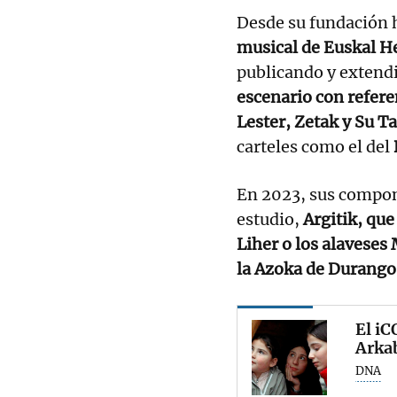
Desde su fundación 
musical de Euskal H
publicando y extend
escenario con refere
Lester, Zetak y Su T
carteles como el del
En 2023, sus compon
estudio,
Argitik, qu
Liher o los alavese
la Azoka de Durango
El iC
Arka
DNA