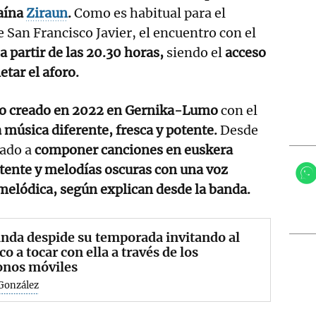
caína
Ziraun
.
Como es habitual para el
e San Francisco Javier, el encuentro con el
a partir de las 20.30 horas,
siendo el
acceso
tar el aforo.
to creado en 2022 en Gernika-Lumo
con el
 música diferente, fresca y potente.
Desde
cado a
componer canciones en euskera
ente y melodías oscuras con una voz
melódica, según explican desde la banda.
nda despide su temporada invitando al
co a tocar con ella a través de los
onos móviles
 González