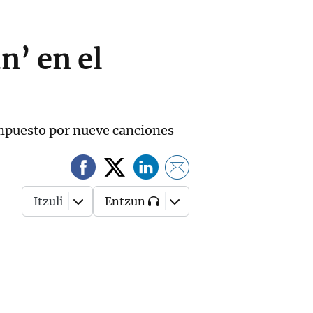
n’ en el
ompuesto por nueve canciones
Itzuli
Entzun