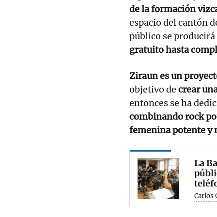
de la formación viz
espacio del cantón d
público se producirá
gratuito hasta comple
Ziraun es un proyec
objetivo de
crear una
entonces se ha dedi
combinando rock pot
femenina potente y 
La Ba
públi
teléf
Carlos