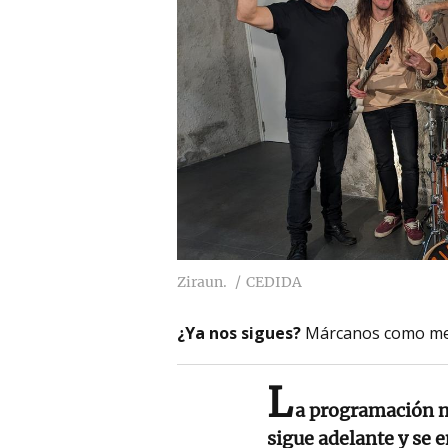
Ziraun.
CEDIDA
¿Ya nos sigues?
Márcanos como me
L
a programación mu
sigue adelante y se