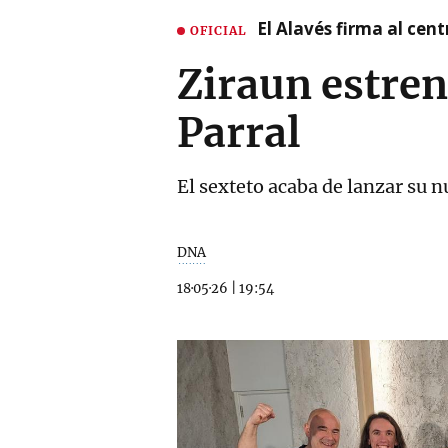
El Alavés firma al cen
OFICIAL
Ziraun estren
Parral
El sexteto acaba de lanzar su
DNA
18·05·26
|
19:54