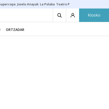
Supercopa
Joselu Anayak
La Polaka
Teatro Principal
Asier Villalibre
N
Kiosko
N
ORTZADAR