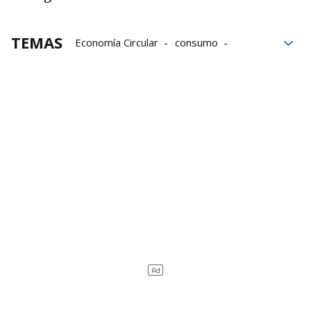
TEMAS
Economía Circular
consumo
Vitoria
Moda
Jesús
Economía social
Bachillerato