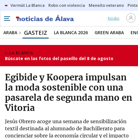
Vermút La Blanca
Robo con violencia
Meneíto veterano
Pintx
Kiosko
GASTEIZ
ARABA
LA BLANCA 2026
GREEN ARABA
EN
LA BLANCA
Búscate en las fotos del paseíllo del 8 de agosto
Egibide y Koopera impulsan
la moda sostenible con una
pasarela de segunda mano en
Vitoria
Jesús Obrero acoge una semana de sensibilización
textil destinada al alumnado de Bachillerato para
concienciar sobre la economía circular y el impacto