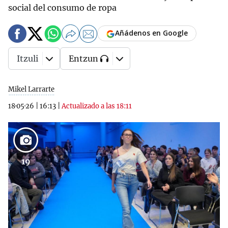
social del consumo de ropa
Añádenos en Google
Itzuli
Entzun
Mikel Larrarte
18·05·26
|
16:13
|
Actualizado a las 18:11
19