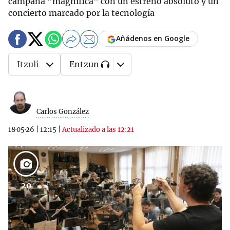
campaña "magnífica" con un estreno absoluto y un
concierto marcado por la tecnología
Añádenos en Google
Itzuli
Entzun
Carlos González
18·05·26
|
12:15
|
Actualizado a las 12:21
20