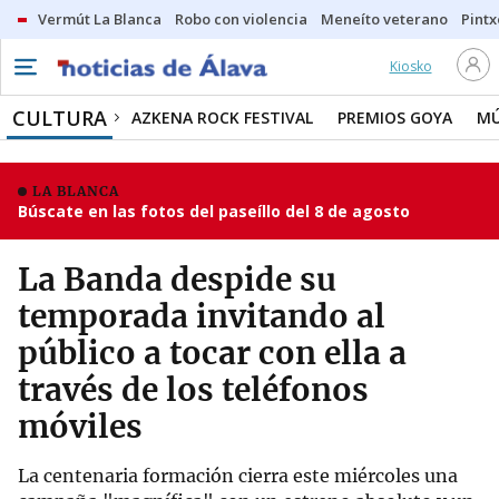
Vermút La Blanca
Robo con violencia
Meneíto veterano
Pintx
Kiosko
CULTURA
AZKENA ROCK FESTIVAL
PREMIOS GOYA
MÚ
LA BLANCA
Búscate en las fotos del paseíllo del 8 de agosto
La Banda despide su
temporada invitando al
público a tocar con ella a
través de los teléfonos
móviles
La centenaria formación cierra este miércoles una