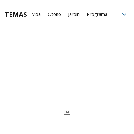
TEMAS
vida
Otoño
Jardín
Programa
Vitoria-Gasteiz
Interpretación
talleres
CEA