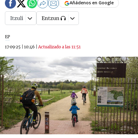
Añádenos en Google
Itzuli
Entzun
EP
17·09·25
|
10:46
|
Actualizado a las 11:51