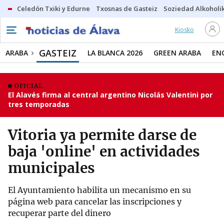
Celedón Txiki y Edurne
Txosnas de Gasteiz
Soziedad Alkoholi
Kiosko
GASTEIZ
ARABA
LA BLANCA 2026
GREEN ARABA
EN
OFICIAL
El Alavés firma al central argentino Nicolás Valentini por
tres temporadas
Vitoria ya permite darse de
baja 'online' en actividades
municipales
El Ayuntamiento habilita un mecanismo en su
página web para cancelar las inscripciones y
recuperar parte del dinero