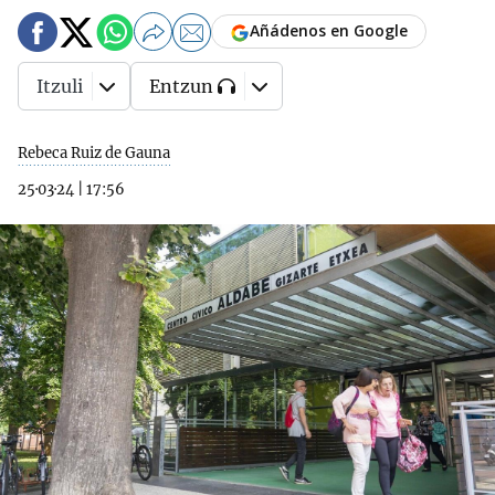
Añádenos en Google
Itzuli
Entzun
Rebeca Ruiz de Gauna
25·03·24
|
17:56