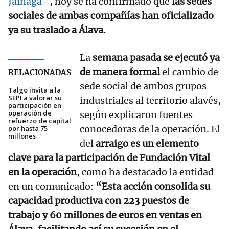
Jainaga
–, hoy se ha confirmado que
las sedes
sociales de ambas compañías han oficializado
ya su traslado a Álava.
La
semana pasada se ejecutó ya
de manera formal
el cambio de
RELACIONADAS
sede social de ambos grupos
Talgo invita a la
SEPI a valorar su
industriales al territorio alavés,
participación en
operación de
según explicaron fuentes
refuerzo de capital
conocedoras de la operación. El
por hasta 75
millones
del
arraigo es un elemento
clave para la participación de Fundación Vital
en la operación
, como ha destacado la entidad
en un comunicado:
“Esta acción consolida su
capacidad productiva con 223 puestos de
trabajo y 60 millones de euros en ventas en