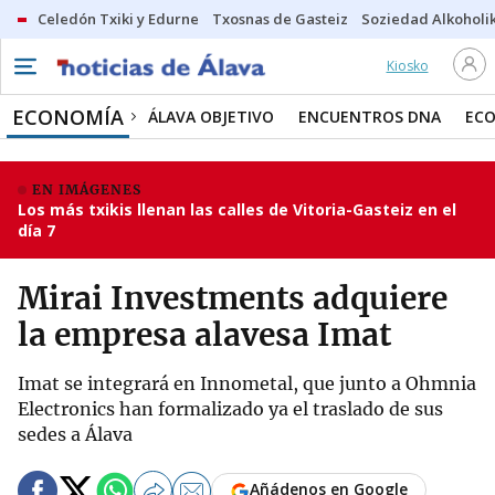
Celedón Txiki y Edurne
Txosnas de Gasteiz
Soziedad Alkoholi
Kiosko
ECONOMÍA
ÁLAVA OBJETIVO
ENCUENTROS DNA
ECO
EN IMÁGENES
Los más txikis llenan las calles de Vitoria-Gasteiz en el
día 7
Mirai Investments adquiere
la empresa alavesa Imat
Imat se integrará en Innometal, que junto a Ohmnia
Electronics han formalizado ya el traslado de sus
sedes a Álava
Añádenos en Google