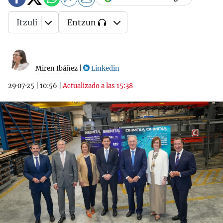
Itzuli
Entzun
Miren Ibáñez
|
Linkedin
29·07·25
|
10:56
|
Actualizado a las 15:38