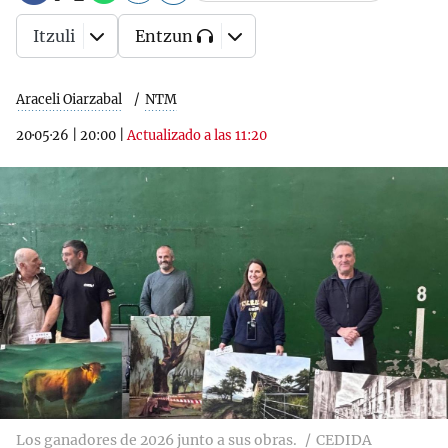
Itzuli
Entzun
Araceli Oiarzabal
NTM
20·05·26
|
20:00
|
Actualizado a las 11:20
Los ganadores de 2026 junto a sus obras.
CEDIDA