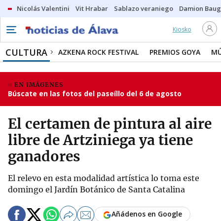
Nicolás Valentini
Vit Hrabar
Sablazo veraniego
Damion Bau
Kiosko
CULTURA
AZKENA ROCK FESTIVAL
PREMIOS GOYA
MÚ
EN IMÁGENES
Búscate en las fotos del paseíllo del 6 de agosto
El certamen de pintura al aire
libre de Artziniega ya tiene
ganadores
El relevo en esta modalidad artística lo toma este
domingo el Jardín Botánico de Santa Catalina
Añádenos en Google