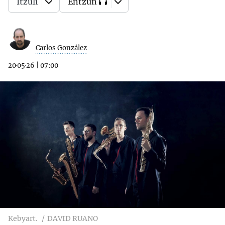
Itzuli
Entzun
Carlos González
20·05·26
|
07:00
Kebyart.
DAVID RUANO