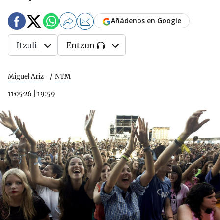
Añádenos en Google
Itzuli
Entzun
Miguel Ariz
NTM
11·05·26
|
19:59