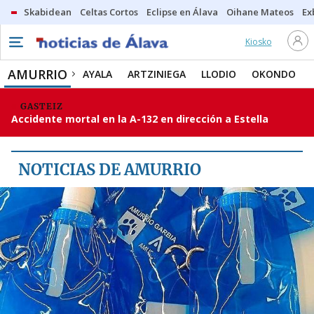
Skabidean
Celtas Cortos
Eclipse en Álava
Oihane Mateos
Ex
Kiosko
AMURRIO
AYALA
AMURRIO
AYALA
ARTZINIEGA
LLODIO
OKONDO
ARTZINIEGA
GASTEIZ
Accidente mortal en la A-132 en dirección a Estella
LLODIO
OKONDO
NOTICIAS DE AMURRIO