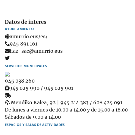
Datos de interes
AYUNTAMIENTO
amurrio.eus/es/
Teléfono
945 891 161
Email
haz-sac@amurrio.eus
SERVICIOS MUNICIPALES
945 038 260
Ambulatorio
945 025 990 / 945 025 901
Recogida
Garbigune
de
Mendiko Kalea, 92 | 945 214 383 / 608 425 091
muebles
De lunes a viernes de 10.00 a 14.00 y de 15.00 a 18.00
Sábados de 9.00 a 14.00
ESPACIOS Y SALAS DE ACTIVIDADES