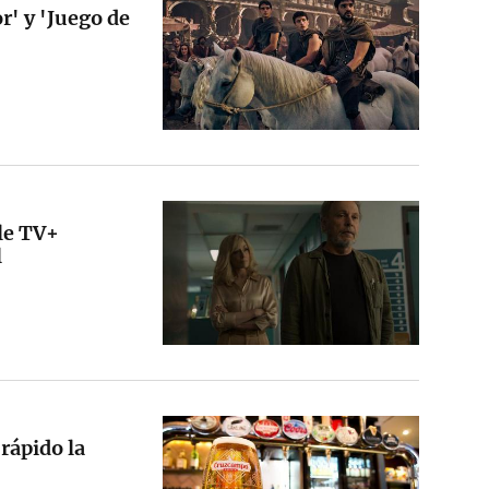
r' y 'Juego de
ple TV+
l
 rápido la