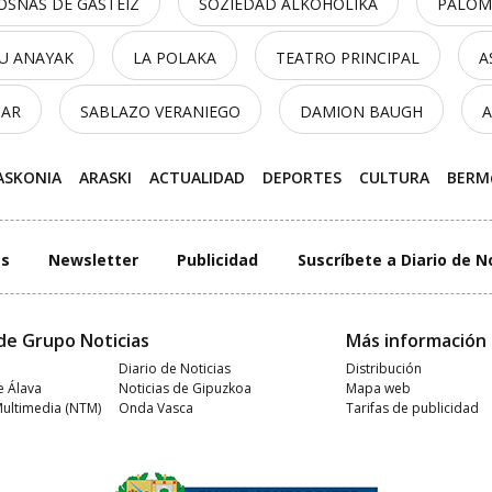
OSNAS DE GASTEIZ
SOZIEDAD ALKOHOLIKA
PALOMA
LU ANAYAK
LA POLAKA
TEATRO PRINCIPAL
A
BAR
SABLAZO VERANIEGO
DAMION BAUGH
A
ASKONIA
ARASKI
ACTUALIDAD
DEPORTES
CULTURA
BER
es
Newsletter
Publicidad
Suscríbete a Diario de N
de Grupo Noticias
Más información
Diario de Noticias
Distribución
e Álava
Noticias de Gipuzkoa
Mapa web
Multimedia (NTM)
Onda Vasca
Tarifas de publicidad