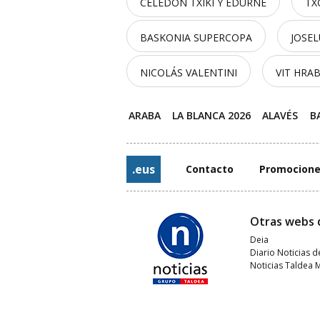
CELEDÓN TXIKI Y EDURNE
TX
BASKONIA SUPERCOPA
JOSE
NICOLÁS VALENTINI
VIT HRA
ARABA
LA BLANCA 2026
ALAVÉS
B
.eus
Contacto
Promocion
Otras webs 
Deia
Diario Noticias d
Noticias Taldea 