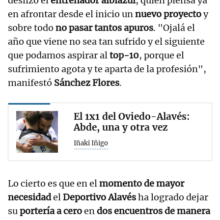
deslizó el
entrenador albiazul
, quien piensa ya
en afrontar desde el inicio un
nuevo proyecto
y
sobre todo
no pasar tantos apuros
. "Ojalá el
año que viene no sea tan sufrido y el siguiente
que podamos aspirar al
top-10
, porque el
sufrimiento agota y te aparta de la profesión",
manifestó
Sánchez Flores
.
El 1x1 del Oviedo-Alavés:
Abde, una y otra vez
Iñaki Iñigo
Lo cierto es que en el
momento de mayor
necesidad
el
Deportivo Alavés
ha logrado dejar
su
portería a cero
en
dos encuentros de manera