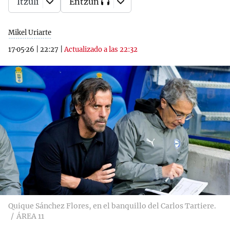
Itzuli
Entzun
Mikel Uriarte
17·05·26
|
22:27
|
Actualizado a las 22:32
Quique Sánchez Flores, en el banquillo del Carlos Tartiere.
ÁREA 11