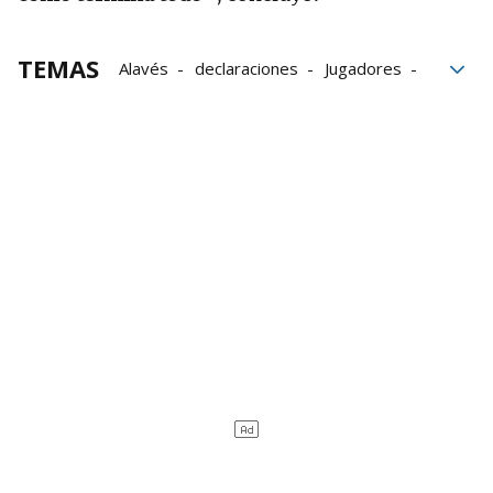
TEMAS
Alavés
declaraciones
Jugadores
LaLiga
Salvación
Oviedo