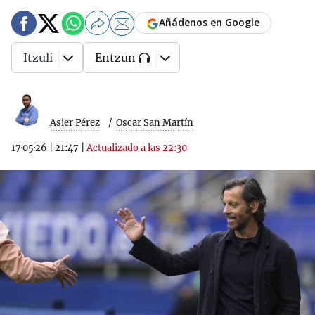
Añádenos en Google
Itzuli
Entzun
Asier Pérez
Oscar San Martín
17·05·26
|
21:47
|
Actualizado a las 22:30