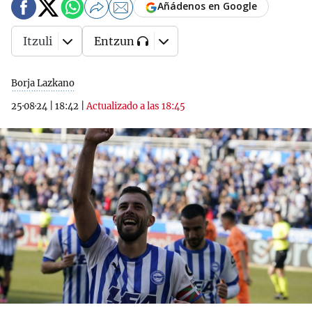
Añádenos en Google
Itzuli
Entzun
Borja Lazkano
25·08·24
|
18:42
|
Actualizado a las 18:45