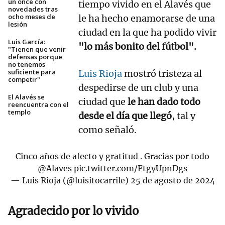
un once con
tiempo vivido en el Alavés que
novedades tras
ocho meses de
le ha hecho enamorarse de una
lesión
ciudad en la que ha podido vivir
Luis García:
"lo más bonito del fútbol".
"Tienen que venir
defensas porque
no tenemos
suficiente para
Luis Rioja
mostró tristeza al
competir"
despedirse de un club y una
El Alavés se
ciudad que
le han dado todo
reencuentra con el
templo
desde el día que llegó
, tal y
como señaló.
Cinco años de afecto y gratitud . Gracias por todo
@Alaves
pic.twitter.com/FtgyUpnDgs
— Luis Rioja (@luisitocarrile)
25 de agosto de 2024
Agradecido por lo vivido