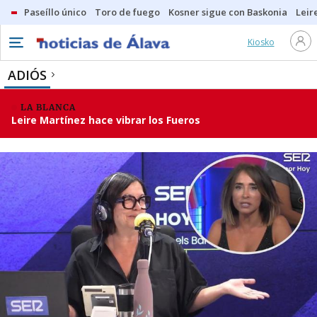
Paseíllo único
Toro de fuego
Kosner sigue con Baskonia
Leir
Kiosko
ADIÓS
LA BLANCA
Leire Martínez hace vibrar los Fueros