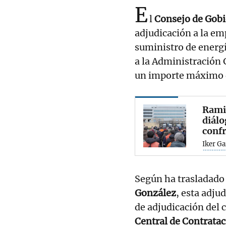
E
l
Consejo de Gobi
adjudicación a la e
suministro de energí
a la Administración 
un importe máximo
Ramir
diál
conf
Iker Ga
Según ha trasladado 
González
, esta adju
de adjudicación del c
Central de Contratac