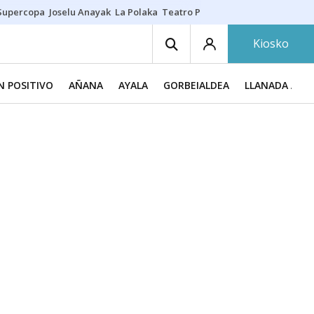
Supercopa
Joselu Anayak
La Polaka
Teatro Principal
Asier Villalibre
N
Kiosko
N POSITIVO
AÑANA
AYALA
GORBEIALDEA
LLANADA ALA