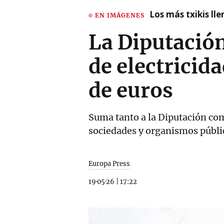
Los más txikis lle
EN IMÁGENES
La Diputación
de electricid
de euros
Suma tanto a la Diputación co
sociedades y organismos públic
Europa Press
19·05·26
|
17:22