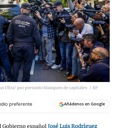
lus Ultra' por presunto blanqueo de capitales
EP
dio preferente
Añádenos en Google
el Gobierno español
José Luis Rodríguez