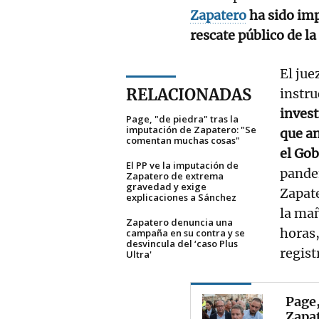
Zapatero
ha sido imp
rescate público de l
El jue
RELACIONADAS
instru
invest
Page, "de piedra" tras la
imputación de Zapatero: "Se
que an
comentan muchas cosas"
el Gob
El PP ve la imputación de
pande
Zapatero de extrema
gravedad y exige
Zapate
explicaciones a Sánchez
la mañ
Zapatero denuncia una
horas,
campaña en su contra y se
desvincula del ‘caso Plus
regist
Ultra'
Page,
Zapa