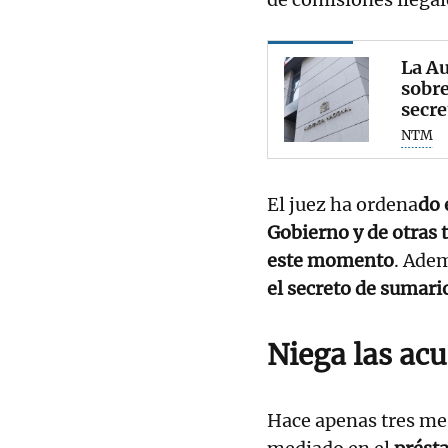
La Au
sobre
secre
NTM
El juez ha ordena
do 
Gobierno y de otras 
este momento
. Adem
el secreto de sumari
Niega las ac
Hace apenas tres me