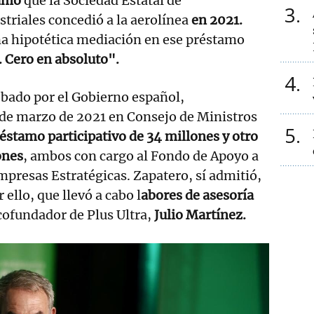
tamo
que la Sociedad Estatal de
3
striales concedió a la aerolínea
en 2021.
a hipotética mediación en ese préstamo
 Cero en absoluto".
4
obado por el Gobierno español,
 de marzo de 2021 en Consejo de Ministros
5
éstamo participativo de 34 millones y otro
ones
, ambos con cargo al Fondo de Apoyo a
Empresas Estratégicas. Zapatero, sí admitió,
 ello, que llevó a cabo l
abores de asesoría
 cofundador de Plus Ultra,
Julio Martínez.