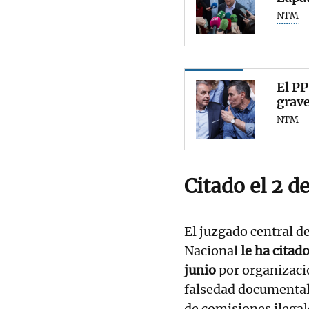
NTM
El PP
grave
NTM
Citado el 2 d
El juzgado central d
Nacional
le ha citad
junio
por organizació
falsedad documental 
de comisiones ilegal