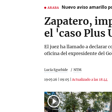
Nuevo aviso amarillo p
ARABA
Zapatero, imp
el 'caso Plus 
El juez ha llamado a declarar 
oficina del expresidente del Go
Lucía Egurbide
NTM
19·05·26
|
09:05
|
Actualizado a las 18:44