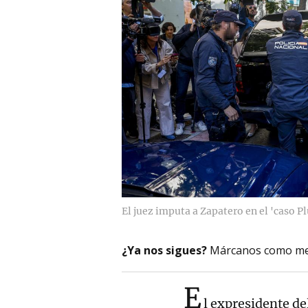
El juez imputa a Zapatero en el 'caso P
¿Ya nos sigues?
Márcanos como me
E
l expresidente d