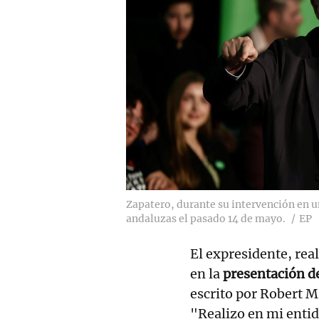
Zapatero, durante su intervención en u
andaluzas el pasado 14 de mayo.
EP
El expresidente, real
en la
presentación de
escrito por Robert 
"Realizo en mi entid