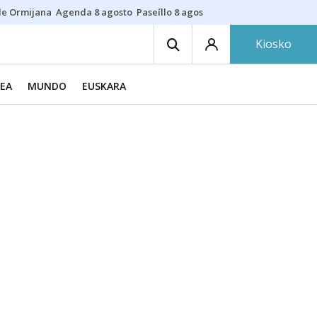
de Ormijana
Agenda 8 agosto
Paseíllo 8 agosto
Txulalai
Barracas
Pre
Kiosko
EA
MUNDO
EUSKARA