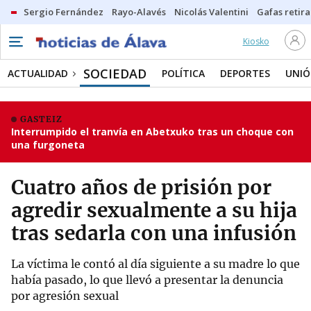
Sergio Fernández
Rayo-Alavés
Nicolás Valentini
Gafas retir
Kiosko
SOCIEDAD
ACTUALIDAD
POLÍTICA
DEPORTES
UNIÓ
GASTEIZ
Interrumpido el tranvía en Abetxuko tras un choque con
una furgoneta
Cuatro años de prisión por
agredir sexualmente a su hija
tras sedarla con una infusión
La víctima le contó al día siguiente a su madre lo que
había pasado, lo que llevó a presentar la denuncia
por agresión sexual