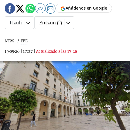
Añádenos en Google
Itzuli
Entzun
NTM
EFE
19·05·26
|
17:27
|
Actualizado a las 17:28