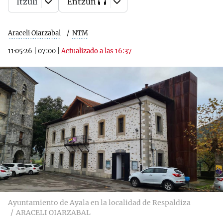
Itzuli
Entzun
Araceli Oiarzabal
NTM
11·05·26
|
07:00
|
Actualizado a las 16:37
Ayuntamiento de Ayala en la localidad de Respaldiza
ARACELI OIARZABAL