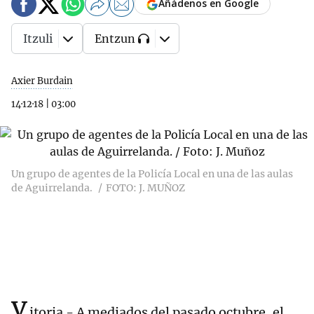
Añádenos en Google
Itzuli
Entzun
Axier Burdain
14·12·18
|
03:00
Un grupo de agentes de la Policía Local en una de las aulas
de Aguirrelanda.
FOTO: J. MUÑOZ
v
itoria - A mediados del pasado octubre, el