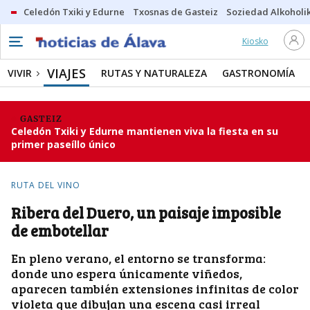
Celedón Txiki y Edurne
Txosnas de Gasteiz
Soziedad Alkoholi
Kiosko
VIAJES
VIVIR
RUTAS Y NATURALEZA
GASTRONOMÍA
GASTEIZ
Celedón Txiki y Edurne mantienen viva la fiesta en su
primer paseíllo único
RUTA DEL VINO
Ribera del Duero, un paisaje imposible
de embotellar
En pleno verano, el entorno se transforma:
donde uno espera únicamente viñedos,
aparecen también extensiones infinitas de color
violeta que dibujan una escena casi irreal